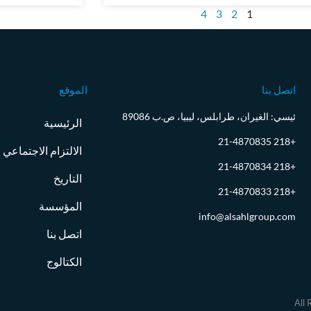
4
3
2
1
اتصل بنا
الموقع
ئيسي: الغيران، طرابلس، ليبيا، ص.ب 89086
الرئيسية
+218 21-4870835
الالتزام الاجتماعي
+218 21-4870834
التاريخ
+218 21-4870833
المؤسسة
info@alsahlgroup.com
اتصل بنا
الكتالوج