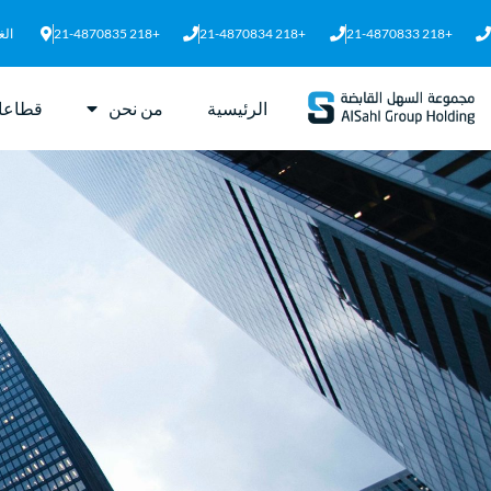
+218 21-4870833
+218 21-4870834
+218 21-4870835
الغ
الرئيسية
من نحن
قطاعا