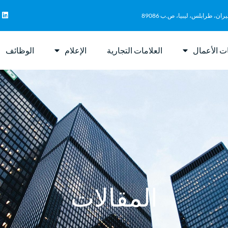
يران، طرابلس، ليبيا، ص.ب 89086
ت الأعمال
العلامات التجارية
الإعلام
الوظائف
المقالات