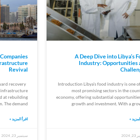
n Companies
A Deep Dive into Libya’s 
frastructure
Industry: Opportunities
Revival
Challen
ward recovery
Introduction Libya’s food industry is one o
 infrastructure
most promising sectors in the count
d at rebuilding
economy, offering substantial opportunities
on. The demand
growth and investment. With a gro
لمزيد »
اقرأ المزيد »
 2024
سبتمبر 23, 2024