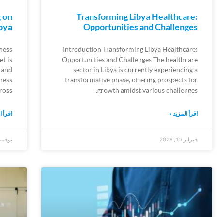
g on
Transforming Libya Healthcare:
ibya
Opportunities and Challenges
iness
Introduction Transforming Libya Healthcare:
t is
Opportunities and Challenges The healthcare
 and
sector in Libya is currently experiencing a
ness
transformative phase, offering prospects for
ross
growth amidst various challenges.
اقرأ المزيد »
اقرأ ا
فبراير 15, 2026
نوفمبر 22, 