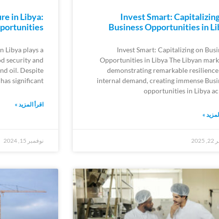
re in Libya:
Invest Smart: Capitalizin
portunities
Business Opportunities in L
n Libya plays a
Invest Smart: Capitalizing on Bus
od security and
Opportunities in Libya The Libyan marke
nd oil. Despite
demonstrating remarkable resilience
 has significant
internal demand, creating immense Busi
opportunities in Libya ac
اقرأ المزيد »
لمزيد »
2025
نوفمبر 15, 2024