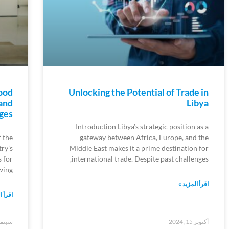
Food
Unlocking the Potential of Trade in
 and
Libya
ges
Introduction Libya’s strategic position as a
f the
gateway between Africa, Europe, and the
ry’s
Middle East makes it a prime destination for
 for
international trade. Despite past challenges,
wing
اقرأ المزيد »
اقرأ ا
أكتوبر 15, 2024
سبتمبر 23,